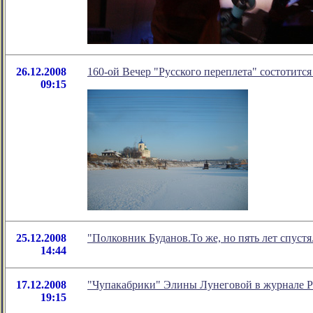
26.12.2008
160-ой Вечер "Русского переплета" состоти
09:15
25.12.2008
"Полковник Буданов.То же, но пять лет спустя
14:44
17.12.2008
"Чупакабрики" Элины Лунеговой в журнале Р
19:15