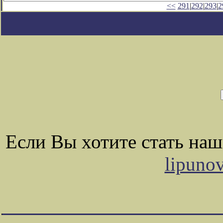
<<
291
|
292
|
293
|
2
Если Вы хотите стать на
lipuno