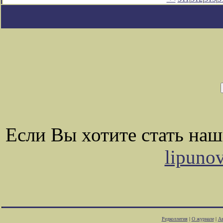
Если Вы хотите стать на
lipuno
Редколлегия
|
О журнале
|
Ав