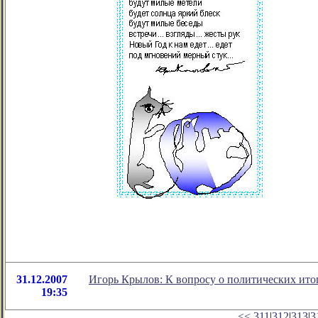
31.12.2007
Игорь Крылов: К вопросу о политических итог
19:35
<<
311
|
312
|
313
|
3