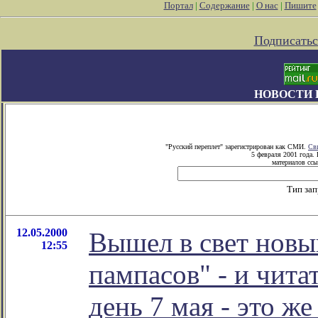
Портал
|
Содержание
|
О нас
|
Пишите
Подписатьс
НОВОСТИ 
"Русский переплет" зарегистрирован как СМИ.
Св
5 февраля 2001 года.
материалов ссы
Тип за
12.05.2000
Вышел в свет новы
12:55
пампасов" - и чита
день 7 мая - это же