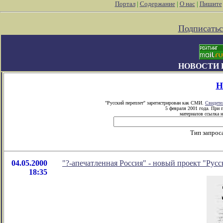
Портал
|
Содержание
|
О нас
|
Пишите
Подписатьс
НОВОСТИ 
Н
"Русский переплет" зарегистрирован как СМИ.
Свидете
5 февраля 2001 года. При 
материалов ссылка н
Тип запрос
04.05.2000
"?-апечатленная Россия" - новый проект "Русс
18:35