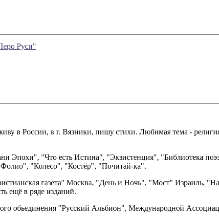
Перо Руси"
живу в России, в г. Вязники, пишу стихи. Любимая тема - религ
ани Эпохи", "Что есть Истина", "Экзистенция", "Библиотека п
-Фолио", "Колесо", "Костёр", "Почитай-ка".
истианская газета" Москва, "День и Ночь", "Мост" Израиль, "
ь ещё в ряде изданий.
ного обьединения "Русский Альбион", Международной Ассоциаци