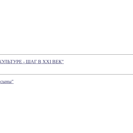
 О КУЛЬТУРЕ - ШАГ В XXI ВЕК"
 сыны"