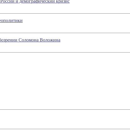
 России и демографический кризис
геополитики
 обозрении Соломона Воложина