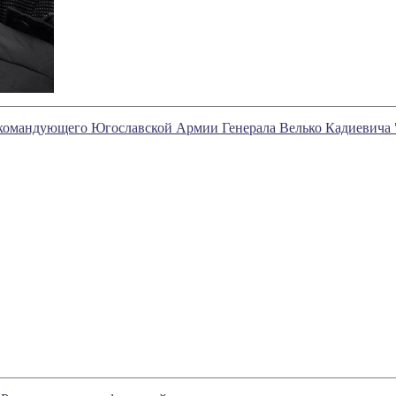
окомандующего Югославской Армии Генерала Велько Кадиевича 