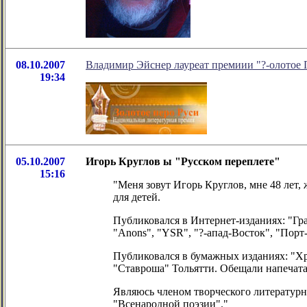
08.10.2007
Владимир Эйснер лауреат премиии "?-олотое 
19:34
05.10.2007
Игорь Круглов ы "Русском переплете"
15:16
"Меня зовут Игорь Круглов, мне 48 лет, 
для детей.
Публиковался в Интернет-изданиях: "Гр
"Anons", "YSR", "?-апад-Восток", "Порт
Публиковался в бумажных изданиях: "Хр
"Ставроша" Тольятти. Обещали напечатат
Являюсь членом творческого литератур
"Всенародной поэзии"."