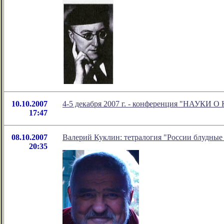
10.10.2007
4-5 декабря 2007 г. - конференция "НАУКИ
17:47
08.10.2007
Валерий Куклин: тетралогия "России блудные
20:35