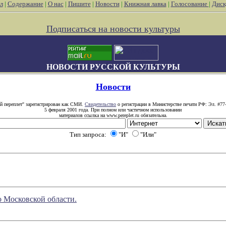
л
|
Содержание
|
О нас
|
Пишите
|
Новости
|
Книжная лавка
|
Голосование
|
Диск
Подписаться на новости культуры
НОВОСТИ РУССКОЙ КУЛЬТУРЫ
Новости
й переплет" зарегистрирован как СМИ.
Свидетельство
о регистрации в Министерстве печати РФ: Эл. #77
5 февраля 2001 года. При полном или частичном использовании
материалов ссылка на www.pereplet.ru обязательна.
Тип запроса:
"И"
"Или"
ино Московской области.