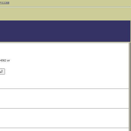
уссия
-4362 от