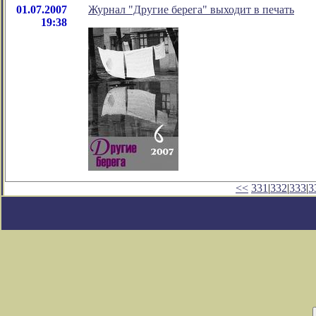
01.07.2007
Журнал "Другие берега" выходит в печать
19:38
<<
331
|
332
|
333
|
3