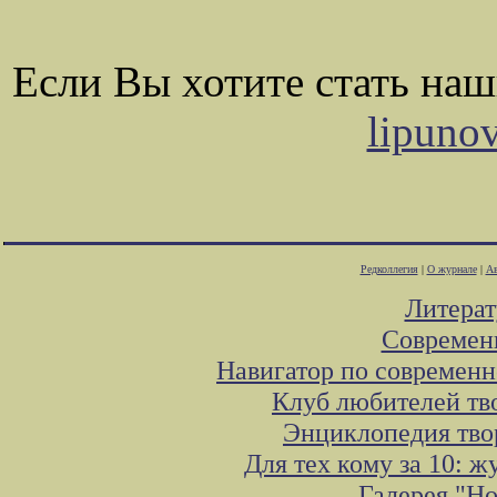
Если Вы хотите стать на
lipuno
Редколлегия
|
О журнале
|
Ав
Литера
Современ
Навигатор по современн
Клуб любителей тв
Энциклопедия тво
Для тех кому за 10: 
Галерея "Н