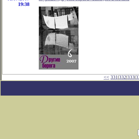
19:38
<<
331
|
332
|
333
|
3