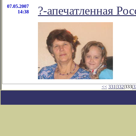
07.05.2007
?-апечатленная Рос
14:38
<<
331
|
332
|333|
3