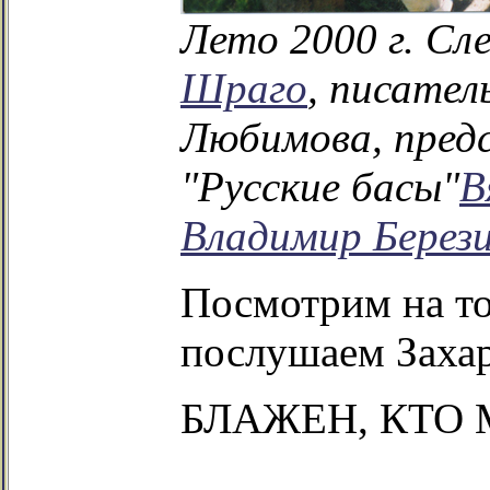
Лето 2000 г. Сл
Шраго
, писател
Любимова, предс
"Русские басы"
В
Владимир Берез
Посмотрим на то
послушаем Заха
БЛАЖЕН
, КТО