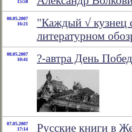
Александр Волкови
15:58
08.05.2007
"Каждый √ кузнец с
16:21
литературном обо
08.05.2007
?-автра День Побе
10:41
07.05.2007
Русские книги в Ж
17:14