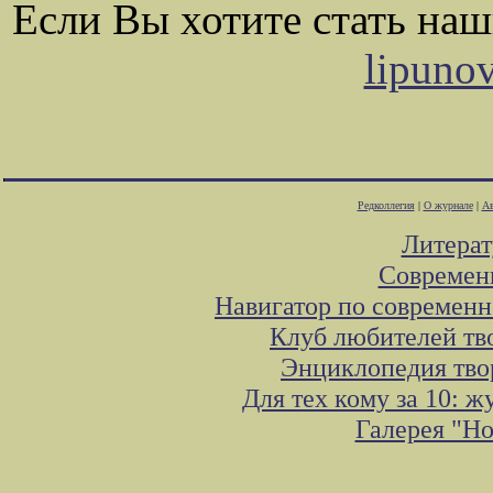
Если Вы хотите стать на
lipuno
Редколлегия
|
О журнале
|
Ав
Литера
Современ
Навигатор по современн
Клуб любителей тв
Энциклопедия тво
Для тех кому за 10: 
Галерея "Н