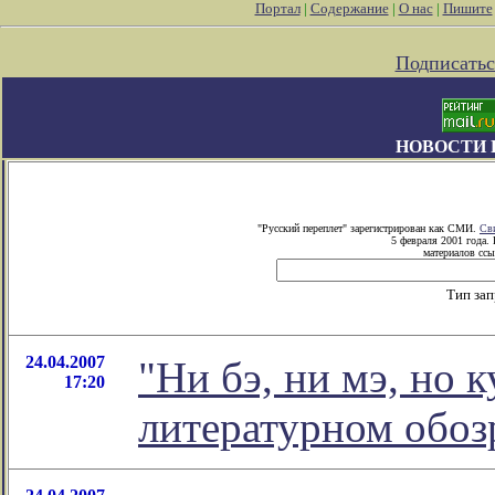
Портал
|
Содержание
|
О нас
|
Пишите
Подписатьс
НОВОСТИ 
"Русский переплет" зарегистрирован как СМИ.
Св
5 февраля 2001 года.
материалов ссы
Тип за
24.04.2007
"Ни бэ, ни мэ, но к
17:20
литературном обо