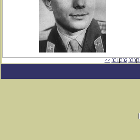
<<
331
|
332
|
333
|
3