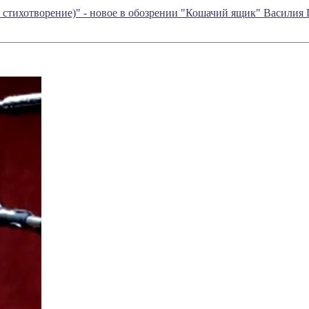
 стихотворение)" - новое в обозрении "Кошачий ящик" Василия