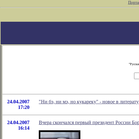
Порта
"Русски
24.04.2007
"Ни бэ, ни мэ, но кукареку" - новое в литер
17:20
24.04.2007
Вчера скончался первый президент России Бо
16:14