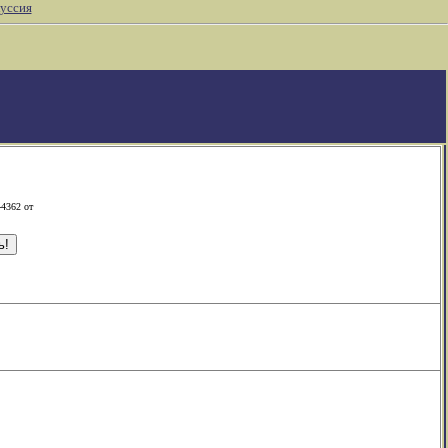
уссия
-4362 от