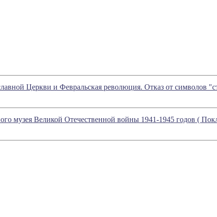
авной Церкви и Февральская революция. Отказ от символов "ста
ного музея Великой Отечественной войны 1941-1945 годов ( Пок