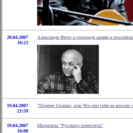
20.04.2007
Александр Фитц о геноциде армян и российск
16:23
19.04.2007
"Почему Осирис, или Что про себя не вполне
21:59
19.04.2007
Меценаты "Русского переплета"
16:00