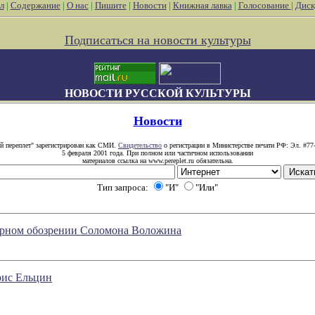
л
|
Содержание
|
О нас
|
Пишите
|
Новости
|
Книжная лавка
|
Голосование
|
Диск
Подписаться на новости культуры
НОВОСТИ РУССКОЙ КУЛЬТУРЫ
Новости
й переплет" зарегистрирован как СМИ.
Свидетельство
о регистрации в Министерстве печати РФ: Эл. #77
5 февраля 2001 года. При полном или частичном использовании
материалов ссылка на www.pereplet.ru обязательна.
Тип запроса:
"И"
"Или"
атурном обозрении Соломона Воложина
рис Ельцин