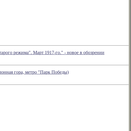
рого режима". Март 1917-го." - новое в обозрении
лонная гора, метро "Парк Победы)