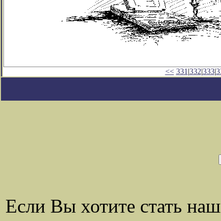
<<
331
|
332
|
333
|
3
Если Вы хотите стать на