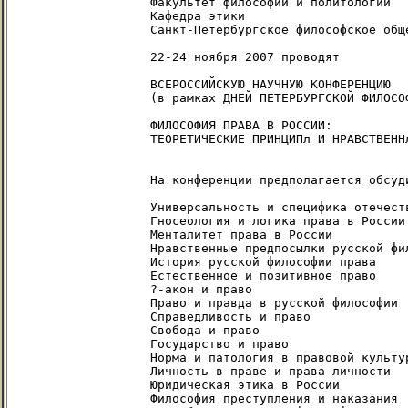
Факультет философии и политологии

Кафедра этики

Санкт-Петербургское философское обще
22-24 ноября 2007 проводят

ВСЕРОССИЙСКУЮ НАУЧНУЮ КОНФЕРЕНЦИЮ

(в рамках ДНЕЙ ПЕТЕРБУРГСКОЙ ФИЛОСОФ
ФИЛОСОФИЯ ПРАВА В РОССИИ:

ТЕОРЕТИЧЕСКИЕ ПРИНЦИПл И НРАВСТВЕННл
На конференции предполагается обсуд
Универсальность и специфика отечест
Гносеология и логика права в России

Менталитет права в России

Нравственные предпосылки русской фил
История русской философии права

Естественное и позитивное право

?-акон и право

Право и правда в русской философии

Справедливость и право

Свобода и право

Государство и право

Норма и патология в правовой культур
Личность в праве и права личности

Юридическая этика в России

Философия преступления и наказания
