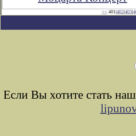
<<
401|
402
|
403
|
4
Если Вы хотите стать на
lipuno