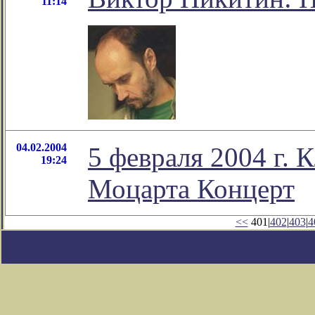
11:14
04.02.2004
5 февраля 2004 г.
19:24
Моцарта Концерт
<<
401|
402
|
403
|
4