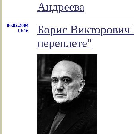
Андреева
06.02.2004
Борис Викторови
13:16
переплете"