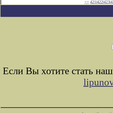
<<
421
|
422
|
423
|
4
Если Вы хотите стать на
lipuno