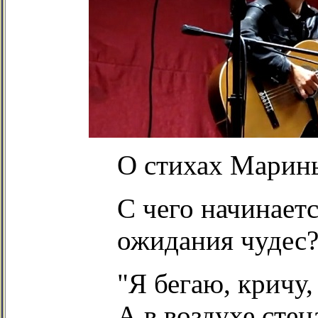
О стихах Марин
С чего начинает
ожидания чудес?
"Я бегаю, кричу,
А в воздухе сте