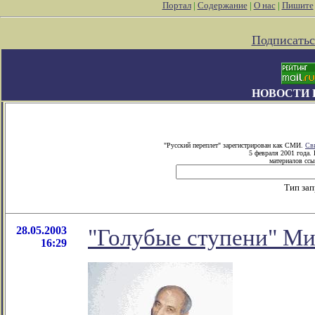
Портал
|
Содержание
|
О нас
|
Пишите
Подписатьс
НОВОСТИ 
"Русский переплет" зарегистрирован как СМИ.
Св
5 февраля 2001 года.
материалов ссы
Тип за
28.05.2003
"Голубые ступени" Ми
16:29