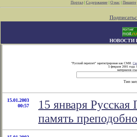
Портал
|
Содержание
|
О нас
|
Пишите
Подписатьс
НОВОСТИ 
"Русский переплет" зарегистрирован как СМИ.
Св
5 февраля 2001 года.
материалов ссы
Тип за
15.01.2003
15 января Русская
00:57
память преподобно