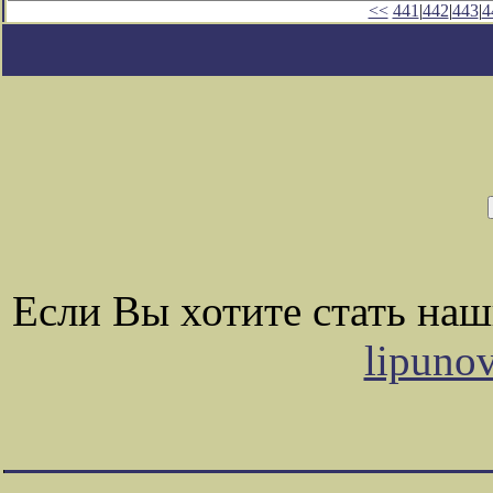
<<
441
|
442
|
443
|
4
Если Вы хотите стать на
lipuno