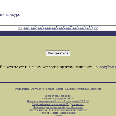
ий конкурс
<<
441
|
442
|
443
|
444
|
445
|
446
|
447
|
448
|
449
|
450
>>
Вы хотите стать нашим корреспондентом напишите
lipunov@sai.
Редколлегия
|
О журнале
|
Авторам
|
Архив
|
Ссылки
|
Статистика
|
Дискуссия
Литературные страницы
Современная русская мысль
Навигатор по современной русской литературе "О'ХАЙ!"
Клуб любителей творчества Ф.М. Достоевского
Энциклопедия творчества Андрея Платонова
Для тех кому за 10: журнал "Электронные пампасы"
Галерея "Новые Передвижники"
Пишите