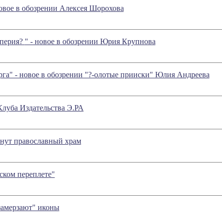
новое в обозрении Алексея Шорохова
мперия?
" - новое в обозрении Юрия Крупнова
рга" - новое в обозрении "?-олотые прииски" Юлия Андреева
Клуба Издательства Э.РА
гнут православный храм
ском переплете"
замерзают" иконы