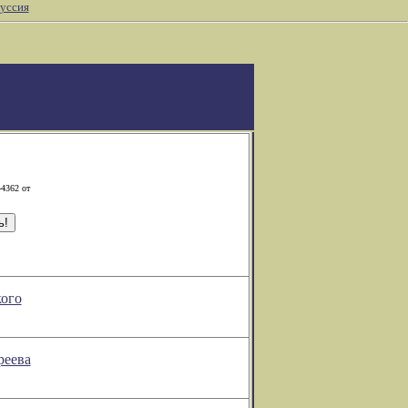
уссия
-4362 от
кого
реева