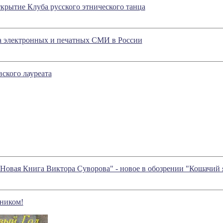
ткрытие Клуба русского этнического танца
а электронных и печатных СМИ в России
ского лауреата
и Новая Книга Виктора Суворова" - новое в обозрении "Кошачи
ником!