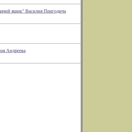
шачий ящик" Василия Пригодича
лия Андреева