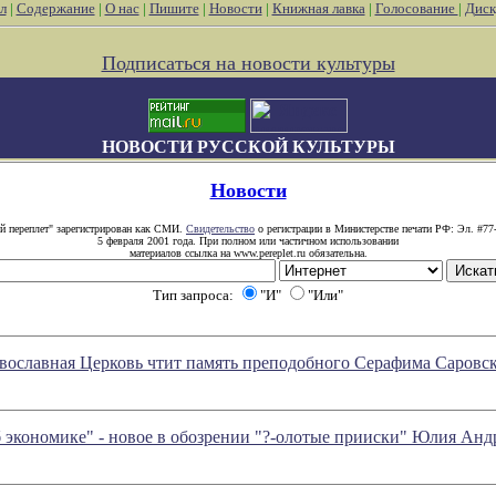
л
|
Содержание
|
О нас
|
Пишите
|
Новости
|
Книжная лавка
|
Голосование
|
Диск
Подписаться на новости культуры
НОВОСТИ РУССКОЙ КУЛЬТУРЫ
Новости
й переплет" зарегистрирован как СМИ.
Свидетельство
о регистрации в Министерстве печати РФ: Эл. #77
5 февраля 2001 года. При полном или частичном использовании
материалов ссылка на www.pereplet.ru обязательна.
Тип запроса:
"И"
"Или"
авославная Церковь чтит память преподобного Серафима Саровс
об экономике" - новое в обозрении "?-олотые прииски" Юлия Анд