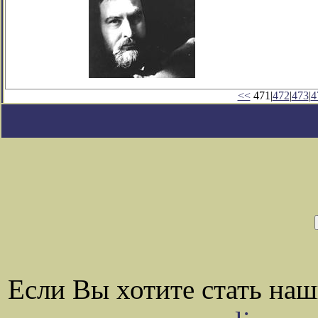
<<
471|
472
|
473
|
4
Если Вы хотите стать на