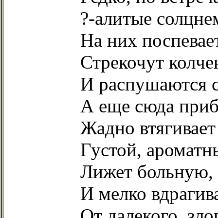
?-алитые солцне
На них поспевает
Стрекочут колче
И распушаются с
А еще сюда приб
Жадно втягивае
Густой, ароматн
Лижет больную,
И мелко вдрагив
От далекого, зло