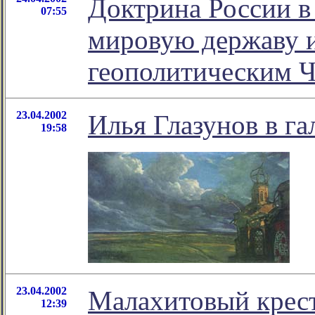
Доктрина России в 
07:55
мировую державу и
геополитическим 
23.04.2002
Илья Глазунов в г
19:58
23.04.2002
Малахитовый крест
12:39