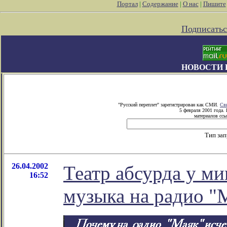
Портал
|
Содержание
|
О нас
|
Пишите
Подписатьс
НОВОСТИ 
"Русский переплет" зарегистрирован как СМИ.
Св
5 февраля 2001 года.
материалов ссы
Тип за
26.04.2002
Театр абсурда у м
16:52
музыка на радио "