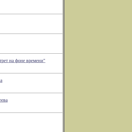
трет на фоне времени"
ва
еева