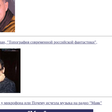
ан, "Топография современной российской фантастики",
а у микрофона или Почему исчезла музыка на радио "Маяк"