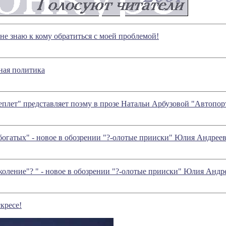
 не знаю к кому обратиться с моей проблемой!
ная политика
еплет" представляет поэму в прозе Натальи Арбузовой "Автопор
богатых" - новое в обозрении "?-олотые прииски" Юлия Андрее
околение"? " - новое в обозрении "?-олотые прииски" Юлия Андр
кресе!