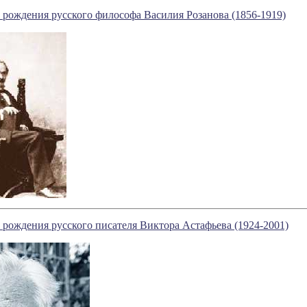
 рождения русского философа Василия Розанова (1856-1919)
 рождения русского писателя Виктора Астафьева (1924-2001)