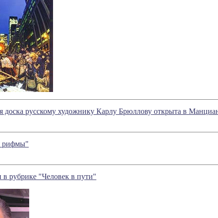
 доска русскому художнику Карлу Брюллову открыта в Манциа
я рифмы"
 в рубрике "Человек в пути"