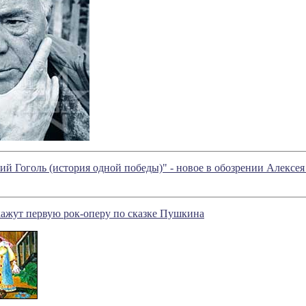
ий Гоголь (история одной победы)" - новое в обозрении Алексе
ажут первую рок-оперу по сказке Пушкина