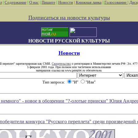
л
|
Содержание
|
О нас
|
Пишите
|
Новости
|
Книжная лавка
|
Голосование
|
Диск
Подписаться на новости культуры
НОВОСТИ РУССКОЙ КУЛЬТУРЫ
Новости
й переплет" зарегистрирован как СМИ.
Свидетельство
о регистрации в Министерстве печати РФ: Эл. #77
5 февраля 2001 года. При полном или частичном использовании
материалов ссылка на www.pereplet.ru обязательна.
Тип запроса:
"И"
"Или"
 немногo" - новое в обозрении "?-олотые прииски" Юлия Андре
победители конкурса "Русского переплета" среди произведений