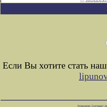
<<
511
|
512
|
513
|
5
Если Вы хотите стать на
lipuno
Редколлегия
|
О журнале
|
Ав