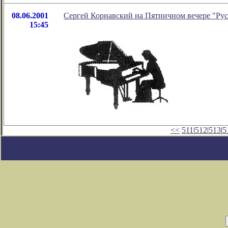
08.06.2001
Сергей Корнавский на Пятничном вечере "Рус
15:45
<<
511
|
512
|
513
|
5