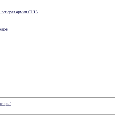
 генерал армии США
оедов
аторы"