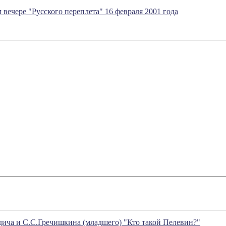
чере "Русского переплета" 16 февраля 2001 года
дича и С.С.Гречишкина (младшего) "Кто такой Пелевин?"