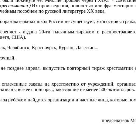
ы были покинуть ее. Многие прошли через ГУЛАГ - советские
хрестоматии.)
Их произведения, полностью или фрагментарно п
учебным пособием по русской литературе ХХ века.
бразовательных школ России не существует, хотя основы гражда
переплет - издана 20-ти тысячным тиражом и распространяет
иетл, США).
ь, Челябинск, Красноярск, Курган, Дагестан...
точный.
 не позднее апреля, выпустить повторный тираж хрестоматии 
оплаченные заказы на хрестоматию от учреждений, организац
названы все ее спонсоры,, заказавшие не менее 500 экземпляров.
 и за рубежом найдутся организации и частные лица, которые пом
председатель М