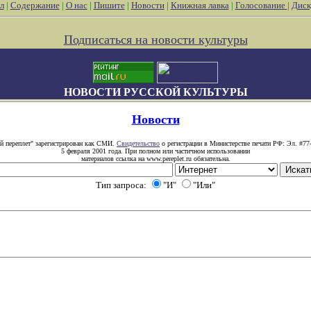
л
|
Содержание
|
О нас
|
Пишите
|
Новости
|
Книжная лавка
|
Голосование
|
Диск
Подписаться на новости культуры
НОВОСТИ РУССКОЙ КУЛЬТУРЫ
Новости
й переплет" зарегистрирован как СМИ.
Свидетельство
о регистрации в Министерстве печати РФ: Эл. #77
5 февраля 2001 года. При полном или частичном использовании
материалов ссылка на www.pereplet.ru обязательна.
Тип запроса:
"И"
"Или"