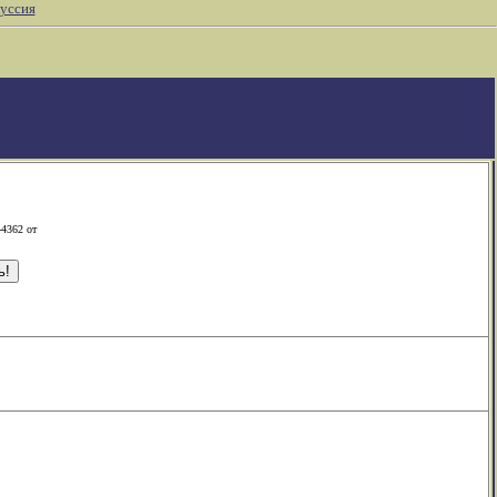
уссия
-4362 от