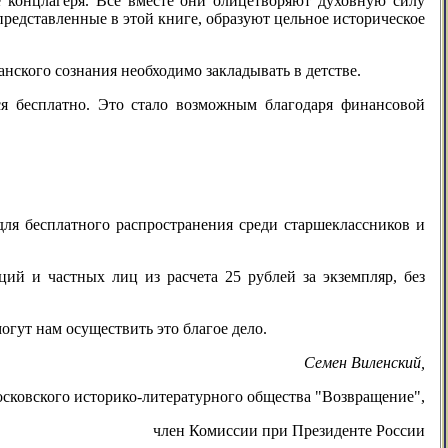
 концлагеря. Все вместе они олицетворяют духовную силу
редставленные в этой книге, образуют цельное историческое
нского сознания необходимо закладывать в детстве.
ся бесплатно. Это стало возможным благодаря финансовой
для бесплатного распространения среди старшеклассников и
ий и частных лиц из расчета 25 рублей за экземпляр, без
огут нам осуществить это благое дело.
Семен Виленский,
осковского историко-литературного общества "Возвращение",
член Комиссии при Президенте России