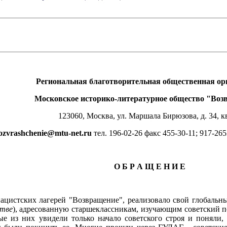
Региональная благотворительная общественная ор
Московское историко-литературное общество "Воз
123060, Москва, ул. Маршала Бирюзова, д. 34, кв
ozvrashchenie@mtu-net.ru
тел. 196-02-26 факс 455-30-11; 917-26
О Б Р А Щ Е Н И Е
истских лагерей "Возвращение", реализовало свой глобальны
стве
), адресованную старшеклассникам, изучающим советский п
ые из них увидели только начало советского строя и поняли