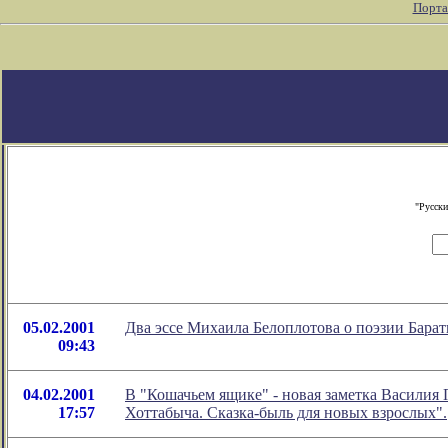
Порта
"Русски
05.02.2001
Два эссе Михаила Белоплотова о поэзии Бара
09:43
04.02.2001
В "Кошачьем ящике" - новая заметка Василия
17:57
Хоттабыча. Сказка-быль для новых взрослых".