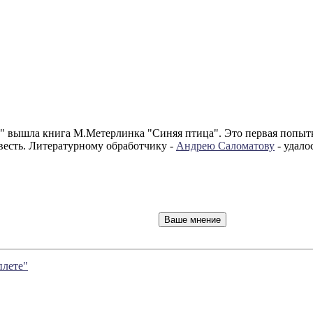
вышла книга М.Метерлинка "Синяя птица". Это первая попытка
овесть. Литературному обработчику -
Андрею Саломатову
- удало
плете"