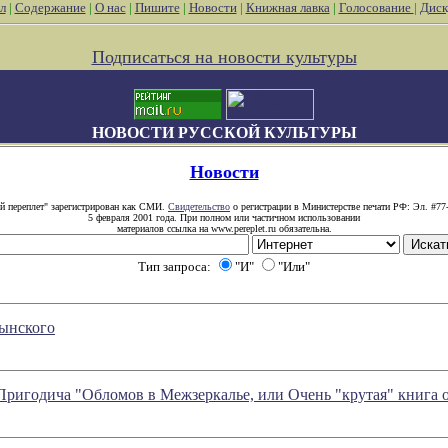
л
|
Содержание
|
О нас
|
Пишите
|
Новости
|
Книжная лавка
|
Голосование
|
Диск
Подписаться на новости культуры
НОВОСТИ РУССКОЙ КУЛЬТУРЫ
Новости
й переплет" зарегистрирован как СМИ.
Свидетельство
о регистрации в Министерстве печати РФ: Эл. #77
5 февраля 2001 года. При полном или частичном использовании
материалов ссылка на www.pereplet.ru обязательна.
Тип запроса:
"И"
"Или"
тынского
 Пригодича "Обломов в Межзеркалье, или Очень "крутая" книга