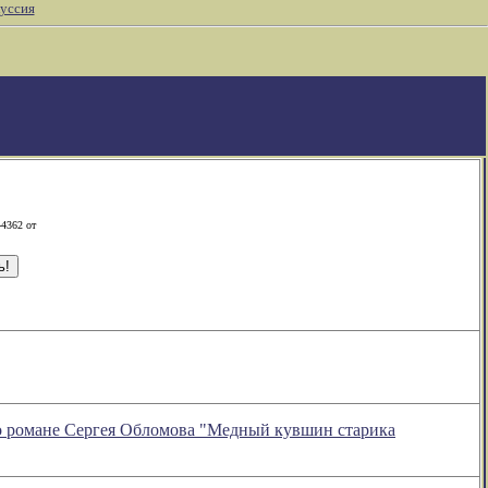
уссия
-4362 от
 о романе Сергея Обломова "Медный кувшин старика