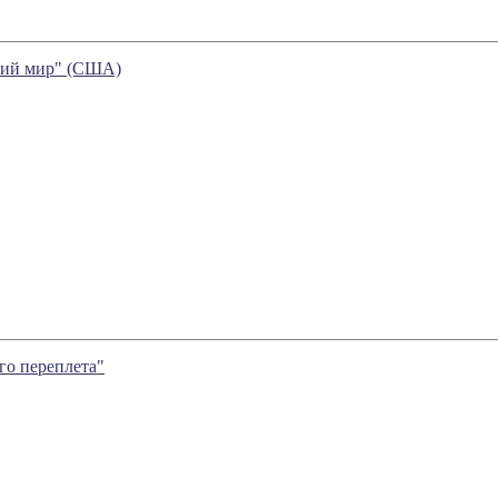
кий мир" (США)
го переплета"