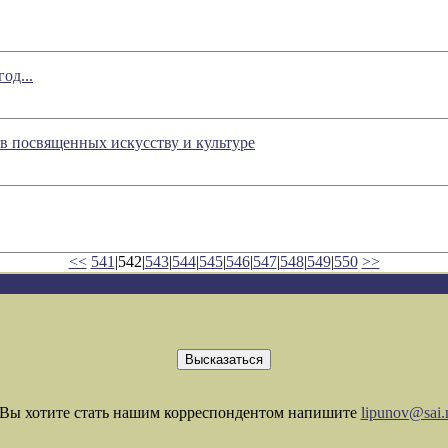
од...
в посвященных искусству и культуре
<<
541
|542|
543
|
544
|
545
|
546
|
547
|
548
|
549
|
550
>>
Вы хотите стать нашим корреспондентом напишите
lipunov@sai.