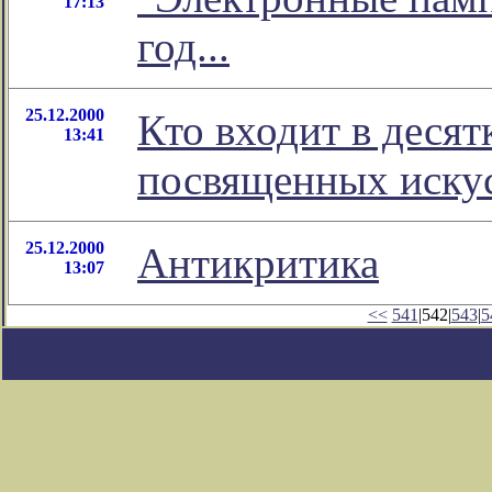
17:13
год...
25.12.2000
Кто входит в деся
13:41
посвященных искус
25.12.2000
Антикритика
13:07
<<
541
|542|
543
|
5