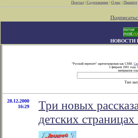
Портал
|
Содержание
|
О нас
|
Пишите
Подписатьс
НОВОСТИ 
"Русский переплет" зарегистрирован как СМИ.
Св
5 февраля 2001 года.
материалов ссы
Тип за
28.12.2000
Три новых рассказ
16:29
детских страницах