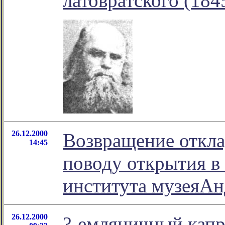
латовратского (184
26.12.2000
Возвращение откла
14:45
поводу открытия в
института музеяАн
26.12.2000
?-емляничный кап