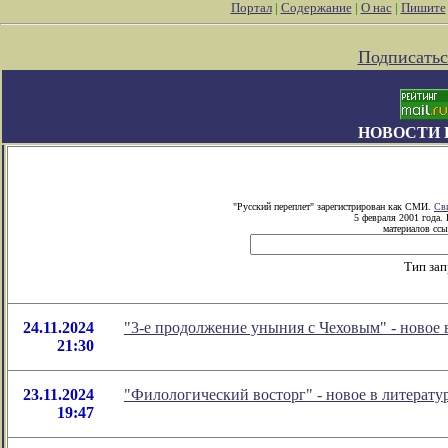
Портал
|
Содержание
|
О нас
|
Пишите
Подписатьс
НОВОСТИ 
"Русский переплет" зарегистрирован как СМИ.
Св
5 февраля 2001 года.
материалов ссы
Тип за
24.11.2024
"3-е продолжение уныния с Чеховым" - новое
21:30
23.11.2024
"Филологический восторг" - новое в литерат
19:47