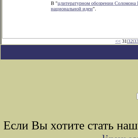
В "
цлитературном обозрении Соломона
национальной идеи
".
<<
31|
32
|
3
Если Вы хотите стать на