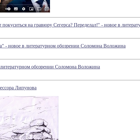
 покуситься на гравюру Сегерса? Переделал!" - новое в литер
а" - новое в литературном обозрении Соломона Воложина
в литературном обозрении Соломона Воложина
ессора Липунова