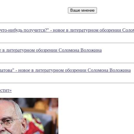
 что-нибудь получится?" - новое в литературном обозрении Со
ое в литературном обозрении Соломона Воложина
латова" - новое в литературном обозрении Соломона Воложина
естит»