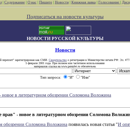
л
|
Содержание
|
О нас
|
Пишите
|
Новости
|
Книжная лавка
|
Голосование
|
Диск
Подписаться на новости культуры
НОВОСТИ РУССКОЙ КУЛЬТУРЫ
Новости
й переплет" зарегистрирован как СМИ.
Свидетельство
о регистрации в Министерстве печати РФ: Эл. #77
5 февраля 2001 года. При полном или частичном использовании
материалов ссылка на www.pereplet.ru обязательна.
Тип запроса:
"И"
"Или"
 - новое в литературном обозрении Соломона Воложина
е прав" - новое в литературном обозрении Соломона Воложи
м обозрении Соломона Воложина
появилась новая статья "
И опя