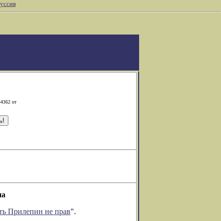
уссия
-4362 от
на
ть Прилепин не прав
".