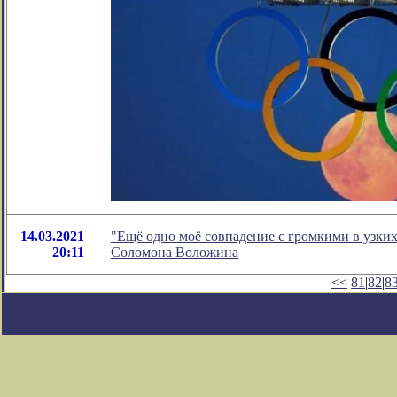
14.03.2021
"Ещё одно моё совпадение с громкими в узких
20:11
Соломона Воложина
<<
81
|
82
|
8