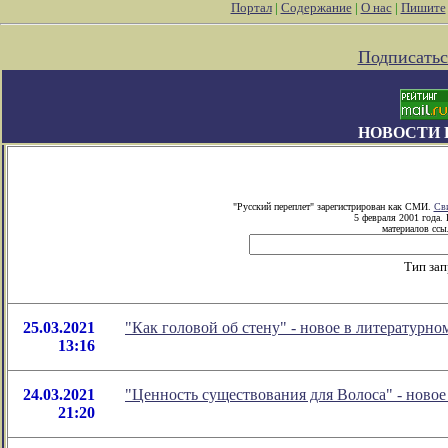
Портал
|
Содержание
|
О нас
|
Пишите
Подписатьс
НОВОСТИ 
"Русский переплет" зарегистрирован как СМИ.
Сви
5 февраля 2001 года.
материалов ссыл
Тип зап
25.03.2021
"Как головой об стену" - новое в литератур
13:16
24.03.2021
"Ценность существования для Волоса" - ново
21:20