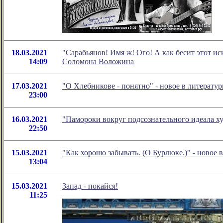
18.03.2021
"Сарабьянов! Имя ж! Ого! А как бесит этот и
14:09
Соломона Воложина
17.03.2021
"О Хлебникове - понятно" - новое в литерат
23:00
16.03.2021
"Памороки вокруг подсознательного идеала х
22:50
15.03.2021
"Как хорошо забывать. (О Бурлюке.)" - ново
13:04
15.03.2021
Запад - покайся!
11:25