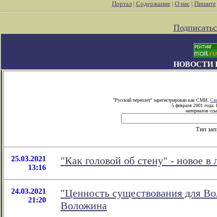
Портал
|
Содержание
|
О нас
|
Пишите
Подписатьс
НОВОСТИ 
"Русский переплет" зарегистрирован как СМИ.
Св
5 февраля 2001 года.
материалов ссы
Тип за
25.03.2021
"Как головой об стену" - новое 
13:16
24.03.2021
"Ценность существования для Во
21:20
Воложина