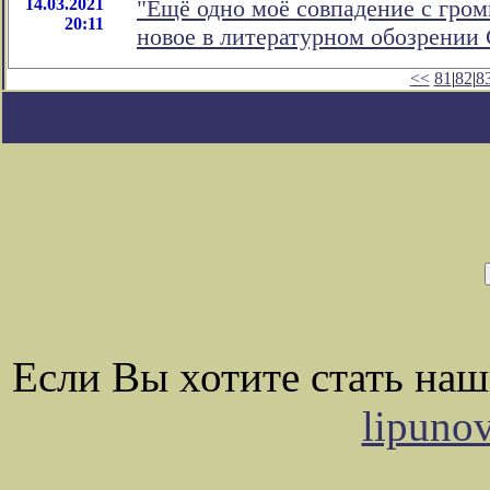
14.03.2021
"Ещё одно моё совпадение с гром
20:11
новое в литературном обозрении
<<
81
|
82
|
8
Если Вы хотите стать на
lipuno