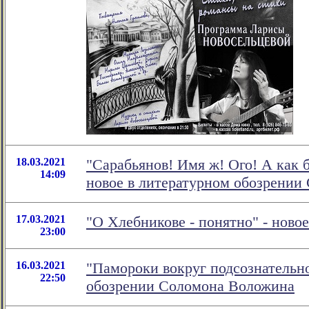
18.03.2021
"Сарабьянов! Имя ж! Ого! А как 
14:09
новое в литературном обозрении
17.03.2021
"О Хлебникове - понятно" - нов
23:00
16.03.2021
"Памороки вокруг подсознательно
22:50
обозрении Соломона Воложина