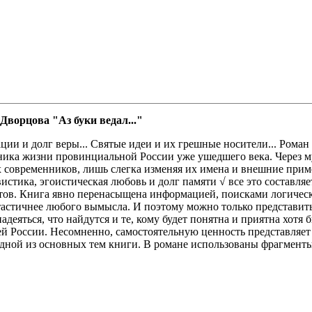
ворцова "Аз буки ведал..."
ции и долг веры... Святые идеи и их грешные носители... Роман
ника жизни провинциальной России уже ушедшего века. Через м
 современников, лишь слегка изменяя их имена и внешние прим
стика, эгоистическая любовь и долг памяти √ все это составля
тов. Книга явно перенасыщена информацией, поисками логичес
стичнее любого вымысла. И поэтому можно только представить,
надеяться, что найдутся и те, кому будет понятна и приятна хотя
ей России. Несомненно, самостоятельную ценность представляет
одной из основных тем книги. В романе использованы фрагмент