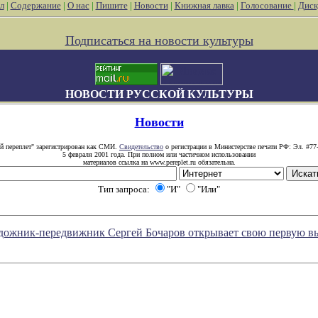
л
|
Содержание
|
О нас
|
Пишите
|
Новости
|
Книжная лавка
|
Голосование
|
Диск
Подписаться на новости культуры
НОВОСТИ РУССКОЙ КУЛЬТУРЫ
Новости
й переплет" зарегистрирован как СМИ.
Свидетельство
о регистрации в Министерстве печати РФ: Эл. #77
5 февраля 2001 года. При полном или частичном использовании
материалов ссылка на www.pereplet.ru обязательна.
Тип запроса:
"И"
"Или"
художник-передвижник Сергей Бочаров открывает свою первую вы