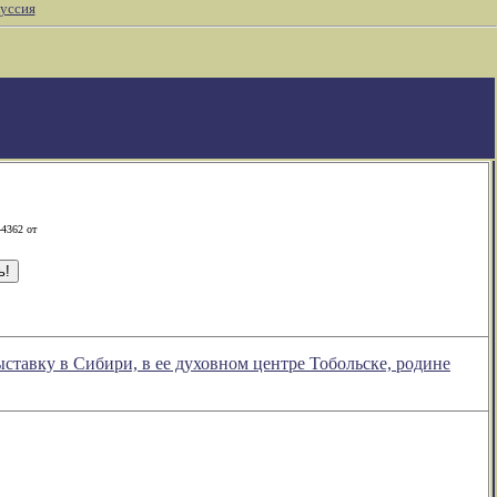
уссия
-4362 от
ставку в Сибири, в ее духовном центре Тобольске, родине