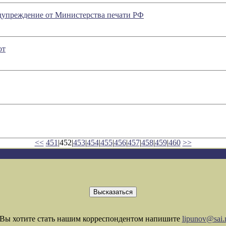
дупреждение от Министерства печати РФ
от
<<
451
|452|
453
|
454
|
455
|
456
|
457
|
458
|
459
|
460
>>
Вы хотите стать нашим корреспондентом напишите
lipunov@sai.