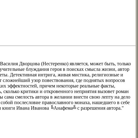
 Василия Дворцова (Нестеренко) является, может быть, только
учительные блуждания героя в поисках смысла жизни, автор
еты. Детективная интрига, живая мистика, религиозные и
ет сложнейший узор повествования, где поднятых вопросов
ких эффектностей, причем некоторые реальные факты,
 сколько критики и откровенного неприятия вызовет роман
 бы сама смелость автора в желании внести свою лепту на дело
 собой послесловие православного монаха, нашедшего в себе
ы книги Ивана Иванова ╚Анафема╩ с разрешения автора."