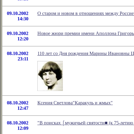
09.10.2002
О старом и новом в отношениях между Россией
14:30
09.10.2002
Новое жюри премии имени Аполлона Григорь
12:20
08.10.2002
110 лет со Дня рождения Марины Ивановны Ц
23:11
08.10.2002
Ксения Светлова"Каракуль и жмых"
12:47
08.10.2002
"В поисках ⌠мужичьей святости■ (к 75-летию 
12:09