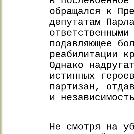
в послевоенное
обращался к Пр
депутатам Парл
ответственными
подавляющее бо
реабилитации к
Однако надруга
истинных герое
партизан, отда
и независимост
Не смотря на у