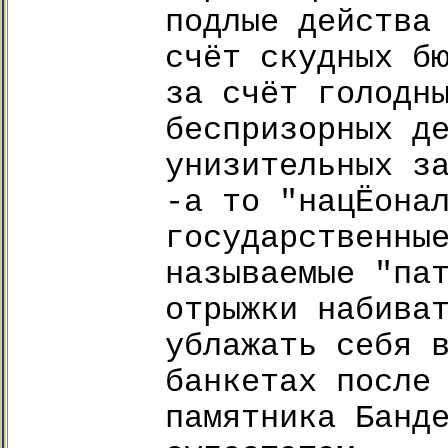
подлые действа
счёт скудных б
за счёт голодн
беспризорных д
унизительных з
-а то "нацЁона
государственны
называемые "па
отрыжки набива
ублажать себя 
банкетах после
памятника Банд