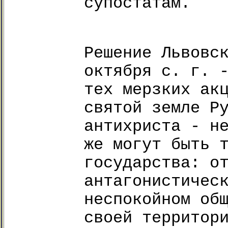
супостатам.
Решение Львовс
октября с. г. 
тех мерзких ак
святой земле Р
антихриста - н
же могут быть 
государства: о
антагонистичес
неспокойном об
своей территор