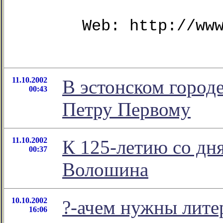
Web: http://ww
11.10.2002
В эстонском город
00:43
Петру Первому
11.10.2002
К 125-летию со дн
00:37
Волошина
10.10.2002
?-ачем нужны лите
16:06