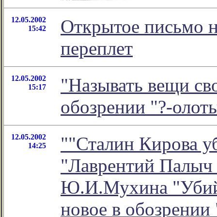
12.05.2002
Открытое письмо н
15:42
переплет
12.05.2002
"Называть вещи св
15:17
обозрении "?-олот
12.05.2002
""Сталин Кирова у
14:25
"Лаврентий Палыч Б
Ю.И.Мухина "Убийс
новое в обозрении