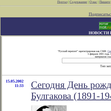
Портал
|
Содержание
|
О нас
|
Пишите
Подписатьс
НОВОСТИ 
"Русский переплет" зарегистрирован как СМИ.
Св
5 февраля 2001 года.
материалов ссы
Тип за
15.05.2002
Сегодня День рож
11:33
Булгакова (1891-19