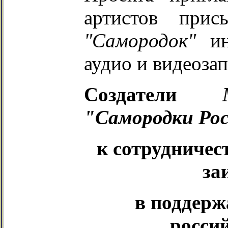
артистов при
"Самородок"
ин
аудио и видеозап
Создатели
"Самородки Ро
к сотрудничес
за
в поддер
россий