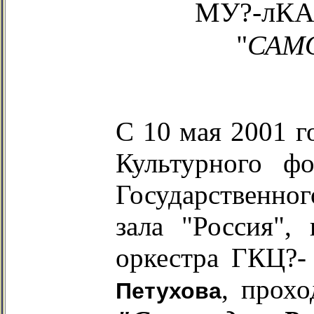
МУ?-лК
"
САМ
С 10 мая 2001 г
Культурного ф
Государственно
зала "Россия",
оркестра ГКЦ?-
, прох
Петухова