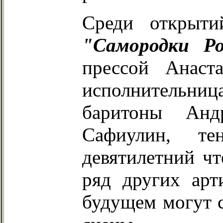
Среди открыт
"Самородки Р
прессой Анаст
исполнительни
баритоны Анд
Сафиулин, т
девятилетний ч
ряд других арт
будущем могут с