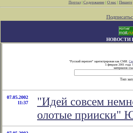
Портал
|
Содержание
|
О нас
|
Пишите
Подписатьс
НОВОСТИ 
"Русский переплет" зарегистрирован как СМИ.
Св
5 февраля 2001 года.
материалов ссы
Тип за
07.05.2002
"Идей совсем немно
11:37
олотые прииски" 