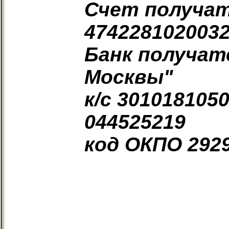
Счет получат
474228102003
Банк получат
Москвы"
к/с 301018105
044525219
код ОКПО 292