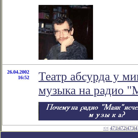
26.04.2002
Театр абсурда у м
16:52
музыка на радио "
<<
471
|
472
|
473
|
4