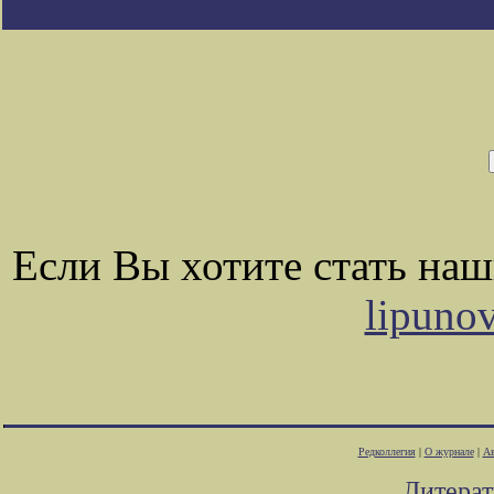
Если Вы хотите стать на
lipuno
Редколлегия
|
О журнале
|
Ав
Литера