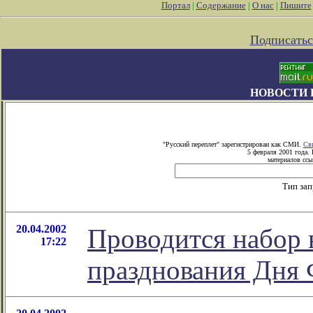
Портал
|
Содержание
|
О нас
|
Пишите
Подписатьс
НОВОСТИ 
"Русский переплет" зарегистрирован как СМИ.
Св
5 февраля 2001 года.
материалов ссы
Тип за
20.04.2002
Проводится набор 
17:22
празднования Дня 