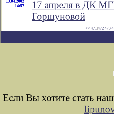
13.04.2002
17 апреля в ДК МГ
14:57
Горшуновой
<<
471
|
472
|
473
|
4
Если Вы хотите стать на
lipuno