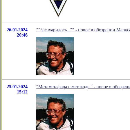
26.01.2024
""Засахарилось..."" - новое в обозрении Маркс
20:46
25.01.2024
"Метаметафора в метакоде." - новое в обозре
15:12