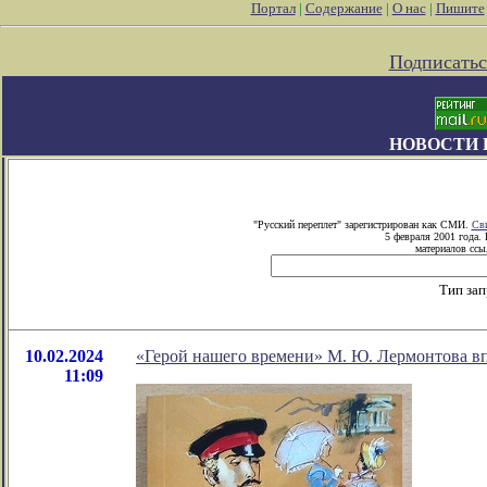
Портал
|
Содержание
|
О нас
|
Пишите
Подписатьс
НОВОСТИ 
"Русский переплет" зарегистрирован как СМИ.
Сви
5 февраля 2001 года.
материалов ссыл
Тип зап
10.02.2024
«Герой нашего времени» М. Ю. Лермонтова вп
11:09