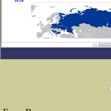
18:26
<<
21
|
22
|
2