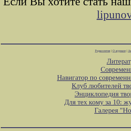
Если Вы хотите стать на
lipuno
Редколлегия
|
О журнале
|
Ав
Литера
Современ
Навигатор по современн
Клуб любителей тв
Энциклопедия тво
Для тех кому за 10: 
Галерея "Н