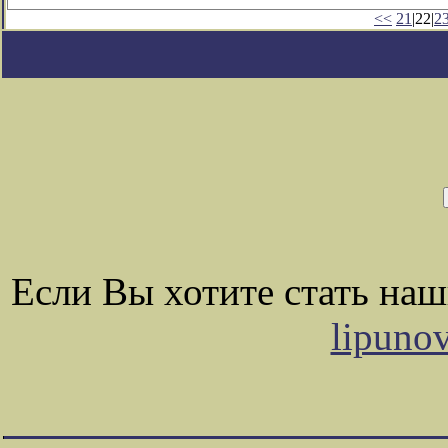
<<
21
|22|
2
Если Вы хотите стать на
lipuno