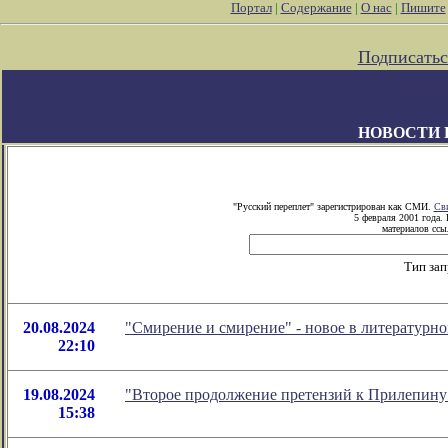
Портал
|
Содержание
|
О нас
|
Пишите
Подписатьс
НОВОСТИ 
"Русский переплет" зарегистрирован как СМИ.
Сви
5 февраля 2001 года.
материалов ссыл
Тип зап
20.08.2024
"Смирение и смирение" - новое в литератур
22:10
19.08.2024
"Второе продолжение претензий к Прилепину
15:38