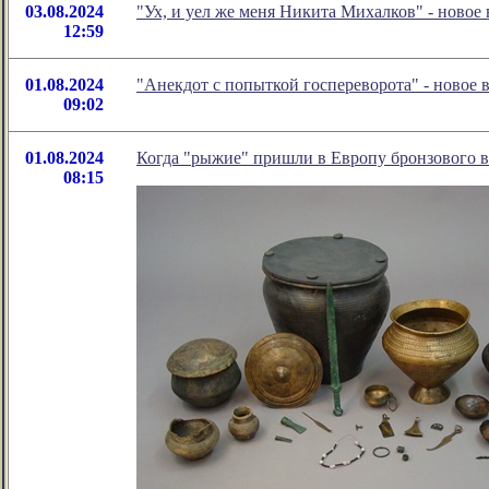
03.08.2024
"Ух, и уел же меня Никита Михалков" - ново
12:59
01.08.2024
"Анекдот с попыткой госпереворота" - новое
09:02
01.08.2024
Когда "рыжие" пришли в Европу бронзового ве
08:15