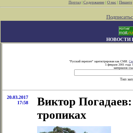
Портал
|
Содержание
|
О нас
|
Пишите
Подписатьс
НОВОСТИ 
"Русский переплет" зарегистрирован как СМИ.
Св
5 февраля 2001 года.
материалов ссы
Тип за
20.03.2017
Виктор Погадаев:
17:58
тропиках