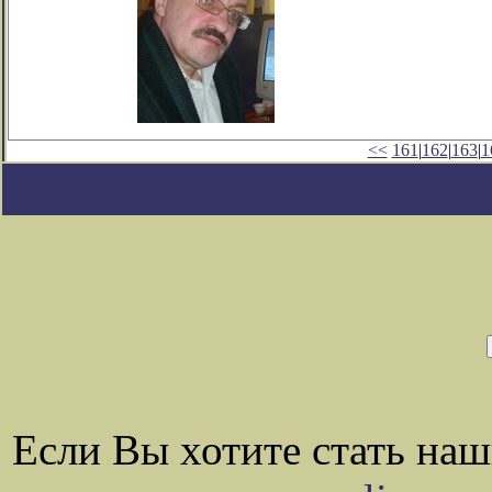
<<
161
|
162
|
163
|
1
Если Вы хотите стать на