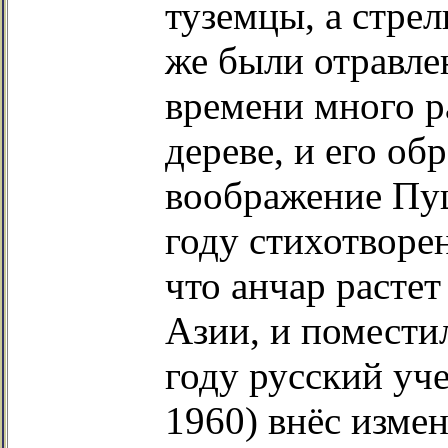
туземцы, а стрел
же были отравле
времени много р
дереве, и его об
воображение Пуш
году стихотворе
что анчар расте
Азии, и поместил
году русский уч
1960) внёс измен