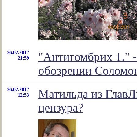
26.02.2017
"Антигомбрих 1." -
21:59
обозрении Соломо
26.02.2017
Матильда из ГлавЛи
12:53
цензура?