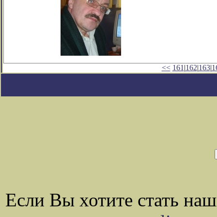
<<
161
|
162
|
163
|
1
Если Вы хотите стать на