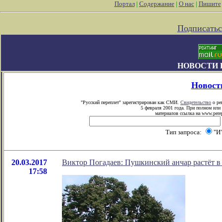
Портал
|
Содержание
|
О нас
|
Пишите
Подписатьс
НОВОСТИ 
Новост
"Русский переплет" зарегистрирован как СМИ.
Свидетельство
о ре
5 февраля 2001 года. При полном или
материалов ссылка на www.perep
Тип запроса:
"И
20.03.2017
Виктор Погадаев: Пушкинский анчар растёт в
17:58