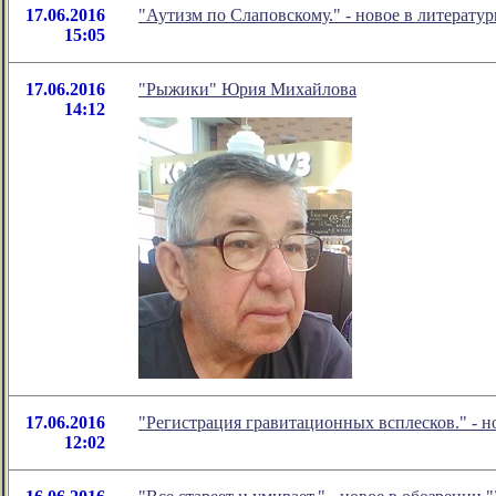
17.06.2016
"Аутизм по Слаповскому." - новое в литерат
15:05
17.06.2016
"Рыжики" Юрия Михайлова
14:12
17.06.2016
"Регистрация гравитационных всплесков." - 
12:02