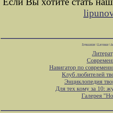
Если Вы хотите стать на
lipuno
Редколлегия
|
О журнале
|
Ав
Литера
Современ
Навигатор по современн
Клуб любителей тв
Энциклопедия тво
Для тех кому за 10: 
Галерея "Н