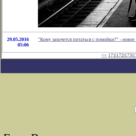
29.05.2016
"Кому захочется питаться с помойки?" - ново
05:06
<<
171
|
172
|
173
|
1