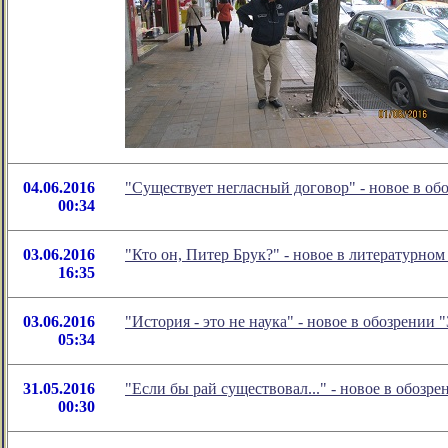
04.06.2016
"Cуществует негласный договор" - новое в о
00:34
03.06.2016
"Кто он, Питер Брук?" - новое в литературн
16:35
03.06.2016
"История - это не наука" - новое в обозрени
05:34
31.05.2016
"Если бы рай существовал..." - новое в обоз
00:30