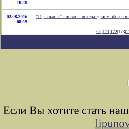
10:19
02.08.2016
"Герасимов." - новое в литературном обозре
08:15
<<
171
|
172
|173|
1
Если Вы хотите стать на
lipuno