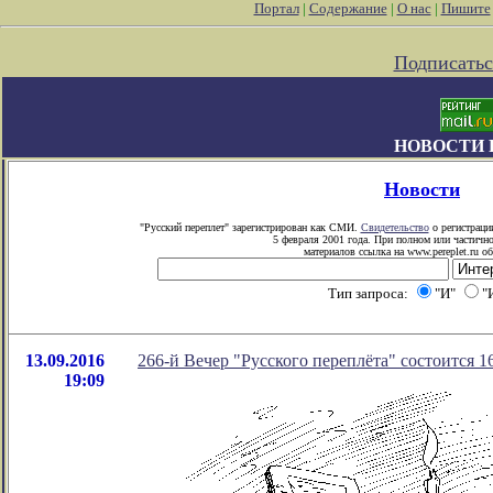
Портал
|
Содержание
|
О нас
|
Пишите
Подписатьс
НОВОСТИ 
Новости
"Русский переплет" зарегистрирован как СМИ.
Свидетельство
о регистраци
5 февраля 2001 года. При полном или частичн
материалов ссылка на www.pereplet.ru об
Тип запроса:
"И"
"
13.09.2016
266-й Вечер "Русского переплёта" состоится 16
19:09