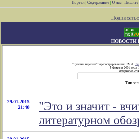
Портал
|
Содержание
|
О нас
|
Пишите
Подписатьс
НОВОСТИ 
"Русский переплет" зарегистрирован как СМИ.
Св
5 февраля 2001 года.
материалов ссы
Тип за
29.01.2015
"Это и значит - вчи
21:40
литературном обо