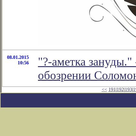
08.01.2015
"?-аметка зануды."
10:56
обозрении Соломо
<<
191
|
192
|
193
|
1