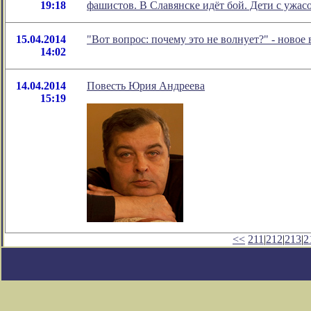
19:18
фашистов. В Славянске идёт бой. Дети с ужа
15.04.2014
"Вот вопрос: почему это не волнует?" - ново
14:02
14.04.2014
Повесть Юрия Андреева
15:19
<<
211
|
212
|
213
|
2