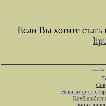
Если Вы хотите стат
lip
Редколлегия
|
Л
Сов
Навигатор по сов
Клуб любител
Энциклопеди