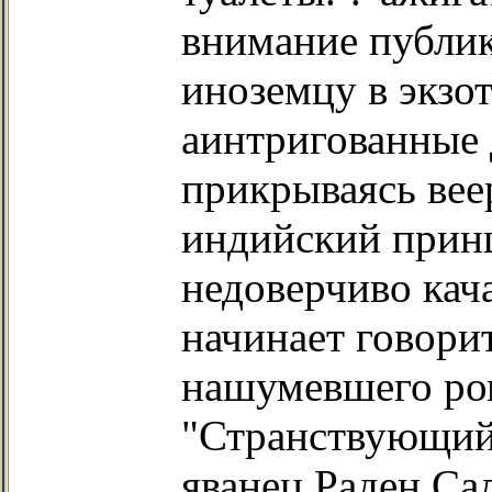
внимание публик
иноземцу в экзо
аинтригованные
прикрываясь вее
индийский прин
недоверчиво кача
начинает говорит
нашумевшего ро
"Странствующий 
яванец Раден Са