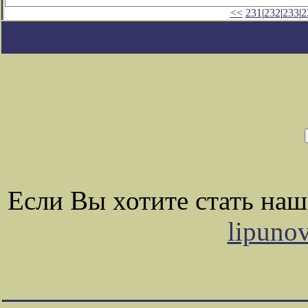
<<
231
|
232
|
233
|
2
Если Вы хотите стать на
lipuno