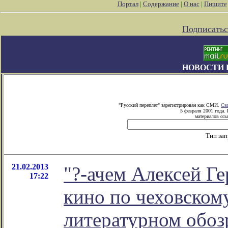
Портал
|
Содержание
|
О нас
|
Пишите
Подписатьс
НОВОСТИ 
"Русский переплет" зарегистрирован как СМИ.
Св
5 февраля 2001 года.
материалов ссы
Тип за
21.02.2013
"?-ачем Алексей Г
17:22
кино по чеховскому 
литературном обо