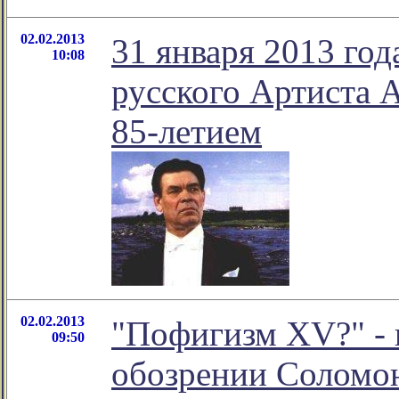
02.02.2013
31 января 2013 го
10:08
русского Артиста А
85-летием
02.02.2013
"Пофигизм XV?" - 
09:50
обозрении Соломо