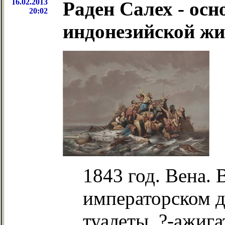
16.02.2013
Раден Салех - ос
20:02
индонезийской ж
1843 год. Вена. 
императорском д
туалеты. ?-ажиг