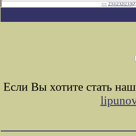
<<
231
|
232
|
233
|2
Если Вы хотите стать на
lipuno