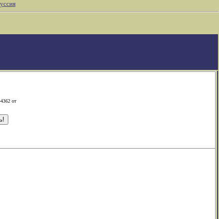
уссия
-4362 от