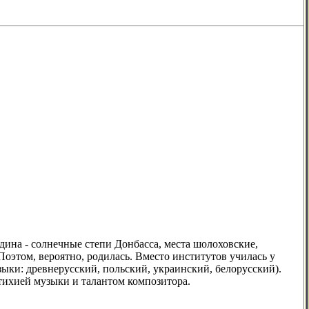
одина - солнечные степи Донбасса, места шолоховские,
Поэтом, вероятно, родилась. Вместо институтов училась у
зыки: древнерусский, польский, украинский, белорусский).
стихией музыки и талантом композитора.