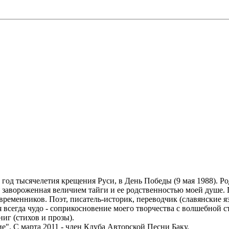
 год тысячелетия крещения Руси, в День Победы (9 мая 1988). Р
, завороженная величием тайги и ее родственностью моей душе. 
временников. Поэт, писатель-историк, переводчик (славянские я
 всегда чудо - соприкосновение моего творчества с волшебной 
ниг (стихов и прозы).
". С марта 2011 - член Клуба Авторской Песни Баку.