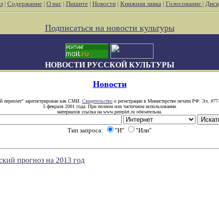
л
|
Содержание
|
О нас
|
Пишите
|
Новости
|
Книжная лавка
|
Голосование
|
Диск
Подписаться на новости культуры
НОВОСТИ РУССКОЙ КУЛЬТУРЫ
Новости
й переплет" зарегистрирован как СМИ.
Свидетельство
о регистрации в Министерстве печати РФ: Эл. #77
5 февраля 2001 года. При полном или частичном использовании
материалов ссылка на www.pereplet.ru обязательна.
Тип запроса:
"И"
"Или"
кий прогноз на 2013 год