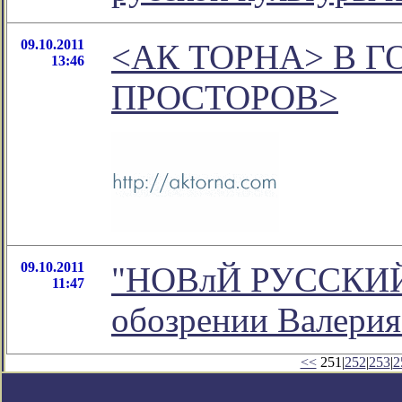
09.10.2011
<АК ТОРНА> В Г
13:46
ПРОСТОРОВ>
09.10.2011
"НОВлЙ РУССКИЙ 
11:47
обозрении Валерия
<<
251|
252
|
253
|
2