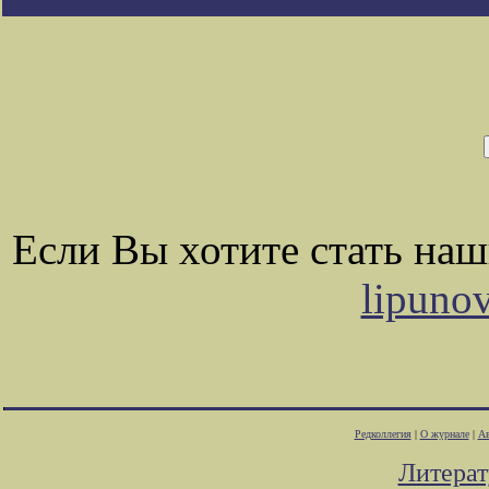
Если Вы хотите стать на
lipuno
Редколлегия
|
О журнале
|
Ав
Литера